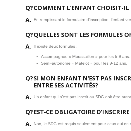
Q?
COMMENT L’ENFANT CHOISIT-IL S
A.
En remplissant le formulaire d’inscription, l’enfant v
Q?
QUELLES SONT LES FORMULES OF
A.
Il existe deux formules :
Accompagnée « Moussaillon » pour les 5-9 ans.
Semi-autonome « Matelot » pour les 9-12 ans.
Q?
SI MON ENFANT N’EST PAS INSCR
ENTRE SES ACTIVITÉS?
A.
Un enfant qui n’est pas inscrit au SDG doit être auto
Q?
EST-CE OBLIGATOIRE D’INSCRIRE
A.
Non, le SDG est requis seulement pour ceux qui en 