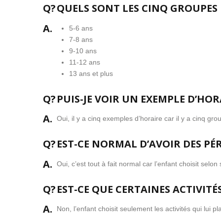
Q?
QUELS SONT LES CINQ GROUPES 
A.
5-6 ans
7-8 ans
9-10 ans
11-12 ans
13 ans et plus
Q?
PUIS-JE VOIR UN EXEMPLE D’HOR
A.
Oui, il y a cinq exemples d’horaire car il y a cinq gr
Q?
EST-CE NORMAL D’AVOIR DES PÉR
A.
Oui, c’est tout à fait normal car l’enfant choisit selo
Q?
EST-CE QUE CERTAINES ACTIVIT
A.
Non, l’enfant choisit seulement les activités qui lui pl