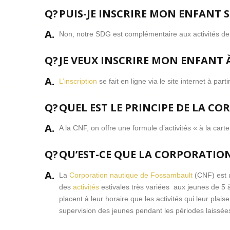
Q?
PUIS-JE INSCRIRE MON ENFANT 
A.
Non, notre SDG est complémentaire aux activités de la
Q?
JE VEUX INSCRIRE MON ENFANT 
A.
L’inscription
se fait en ligne via le site internet à parti
Q?
QUEL EST LE PRINCIPE DE LA C
A.
A la CNF, on offre une formule d’activités « à la carte »
Q?
QU’EST-CE QUE LA CORPORATIO
A.
La
Corporation nautique de Fossambault
(CNF) est u
des
activités
estivales très variées aux jeunes de 5 
placent à leur horaire que les activités qui leur pla
supervision des jeunes pendant les périodes laissées 