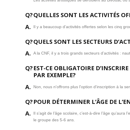
Les activités artistiques se déroulent au Bivouac ou 
Q?
QUELLES SONT LES ACTIVITÉS OF
A.
Il y a beaucoup d’activités offertes selon les cinq gr
Q?
QUELS SONT LES SECTEURS D’ACT
A.
A la CNF, il y a trois grands secteurs d’activités : naut
Q?
EST-CE OBLIGATOIRE D’INSCRIRE
PAR EXEMPLE?
A.
Non, nous n'offrons plus l'option d'inscription à la s
Q?
POUR DÉTERMINER L’ÂGE DE L’EN
A.
Il s’agit de l’âge scolaire, c’est-à-dire l’âge qu’au
le groupe des 5-6 ans.