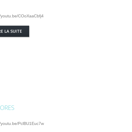
//youtu.be/COoXaaCbfj4
RE LA SUITE
DORES
//youtu.be/PclBU1Euc7w