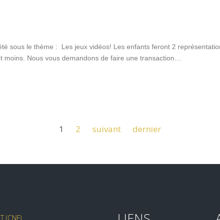
é sous le thème : Les jeux vidéos! Les enfants feront 2 représentation
s et moins. Nous vous demandons de faire une transaction…
1
2
suivant
dernier
LIENS
 (CNF)