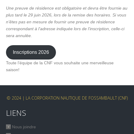
Une preuve de résidence est obligatoire et devra être fournie au
plus tard le 29 juin 2026, lors de la remise des horaires. Si vous
n’êtes pas en mesure de fournir une preuve de résidence
correspondant à l'adresse indiquée lors de l'inscription, celle-ci
sera annulée.
Inscriptions 2026
Toute l’équipe de la CNF vous souhaite une merveilleuse
saison!
© 2024 | LA CORPORATION NAUTIQUE DE FOSSAMBAULT (CNF)
LIENS
Nous joindre