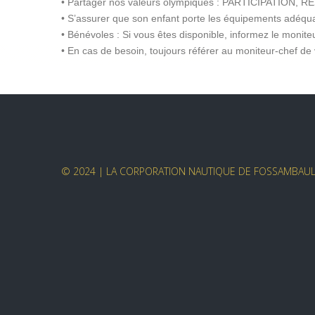
• Partager nos valeurs olympiques : PARTICIPATION, 
• S’assurer que son enfant porte les équipements adéqu
• Bénévoles : Si vous êtes disponible, informez le monite
• En cas de besoin, toujours référer au moniteur-chef de 
© 2024 | LA CORPORATION NAUTIQUE DE FOSSAMBAULT