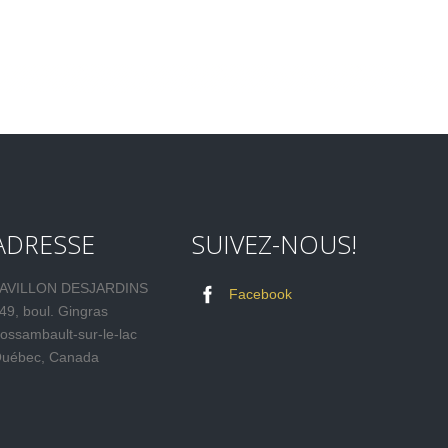
ADRESSE
SUIVEZ-NOUS!
AVILLON DESJARDINS
Facebook
49, boul. Gingras
ossambault-sur-le-lac
uébec, Canada