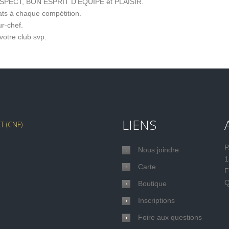
RESPECT, BON ESPRIT D’ÉQUIPE et PLAISIR.
ats à chaque compétition.
ur-chef.
votre club svp.
LIENS
 (CNF)
P
Nous joindre
1
Carte
F
Q
Boutique
Inscriptions
Foire aux questions