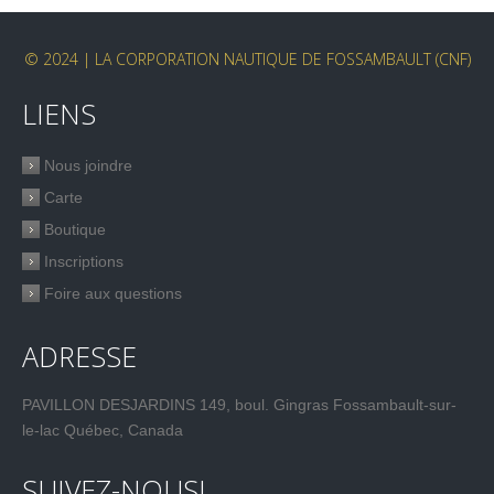
© 2024 | LA CORPORATION NAUTIQUE DE FOSSAMBAULT (CNF)
LIENS
Nous joindre
Carte
Boutique
Inscriptions
Foire aux questions
ADRESSE
PAVILLON DESJARDINS 149, boul. Gingras Fossambault-sur-
le-lac Québec, Canada
SUIVEZ-NOUS!