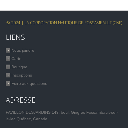
© 2024 | LA CORPORATION NAUTIQUE DE FOSSAMBAULT (CNF)
LIENS
Nous joindre
Carte
Boutique
Inscriptions
Foire aux questions
ADRESSE
PAVILLON DESJARDINS 149, boul. Gingras Fossambault-sur-
le-lac Québec, Canada