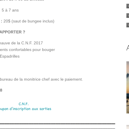
5 à 7 ans
:
20$ (saut de bungee inclus)
 APPORTER ?
mauve de la C.N.F. 2017
nts confortables pour bouger
Espadrilles
 bureau de la monitrice chef avec le paiement.
78