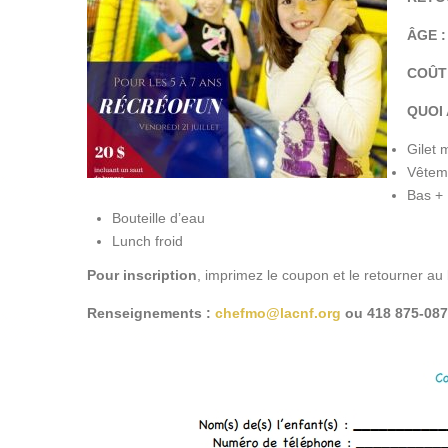
ÂGE :
COÛT 
QUOI
Gilet 
Vêteme
Bas + 
Bouteille d’eau
Lunch froid
Pour inscription
, imprimez le coupon et le retourner au
Renseignements :
chefmo@lacnf.org
ou 418 875-08