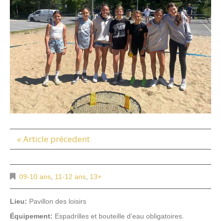
« Article précedent
09-10 ans
,
11-12 ans
,
13+
Lieu:
Pavillon des loisirs
Équipement:
Espadrilles et bouteille d’eau obligatoires.