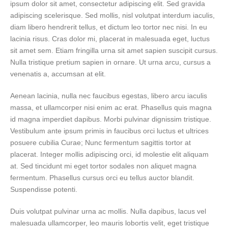
ipsum dolor sit amet, consectetur adipiscing elit. Sed gravida
adipiscing scelerisque. Sed mollis, nisl volutpat interdum iaculis,
diam libero hendrerit tellus, et dictum leo tortor nec nisi. In eu
lacinia risus. Cras dolor mi, placerat in malesuada eget, luctus
sit amet sem. Etiam fringilla urna sit amet sapien suscipit cursus.
Nulla tristique pretium sapien in ornare. Ut urna arcu, cursus a
venenatis a, accumsan at elit.
Aenean lacinia, nulla nec faucibus egestas, libero arcu iaculis
massa, et ullamcorper nisi enim ac erat. Phasellus quis magna
id magna imperdiet dapibus. Morbi pulvinar dignissim tristique.
Vestibulum ante ipsum primis in faucibus orci luctus et ultrices
posuere cubilia Curae; Nunc fermentum sagittis tortor at
placerat. Integer mollis adipiscing orci, id molestie elit aliquam
at. Sed tincidunt mi eget tortor sodales non aliquet magna
fermentum. Phasellus cursus orci eu tellus auctor blandit.
Suspendisse potenti.
Duis volutpat pulvinar urna ac mollis. Nulla dapibus, lacus vel
malesuada ullamcorper, leo mauris lobortis velit, eget tristique