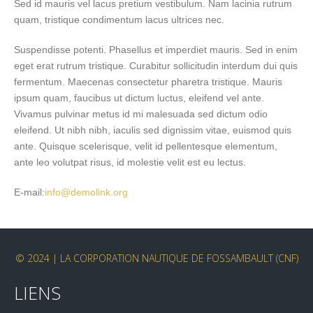
Sed id mauris vel lacus pretium vestibulum. Nam lacinia rutrum
quam, tristique condimentum lacus ultrices nec.
Suspendisse potenti. Phasellus et imperdiet mauris. Sed in enim
eget erat rutrum tristique. Curabitur sollicitudin interdum dui quis
fermentum. Maecenas consectetur pharetra tristique. Mauris
ipsum quam, faucibus ut dictum luctus, eleifend vel ante.
Vivamus pulvinar metus id mi malesuada sed dictum odio
eleifend. Ut nibh nibh, iaculis sed dignissim vitae, euismod quis
ante. Quisque scelerisque, velit id pellentesque elementum,
ante leo volutpat risus, id molestie velit est eu lectus.
E-mail:
info@demolink.org
© 2024 | LA CORPORATION NAUTIQUE DE FOSSAMBAULT (CNF)
LIENS