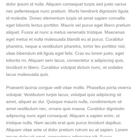
dolor ipsum id nulla. Aliquam consequat turpis sed justo varius
nec pellentesque nunc pretium. Morbi hendrerit dignissim ligula
id molestie. Donec elementum turpis sit amet sapien convallis
eget lobortis lectus porttitor. Mauris vel purus eget libero pretium
aliquet. Fusce at nunc a metus venenatis tristique. Maecenas
eget metus et nulla malesuada blandit eu at purus. Curabitur
pharetra, neque a vestibulum pharetra, tortor leo porttitor nisl,
vitae bibendum elit ligula eget felis. Cras eu lorem justo, eget
lobortis mi. Aliquam sem lacus, consectetur a adipiscing quis,
tincidunt in libero. Curabitur volutpat dictum nunc, et sodales
lacus malesuada quis.
Praesent lacinia congue velit vitae mollis. Phasellus porta viverra
volutpat. Vestibulum turpis lacus, volutpat quis adipiscing sit
amet, aliquet ac dui. Quisque mauris nulla, condimentum sit
amet vestibulum nec, ornare quis massa. Curabitur dignissim
adipiscing nunc eget consequat. Aliquam a sapien enim, ut
tristique nulla. Nam iaculis erat quis purus tincidunt dapibus.
Aliquam vitae ante ut dolor pretium rutrum eu at sapien. Lorem
ipsum dolor sit amet, consectetur adipiscing elit. Fusce