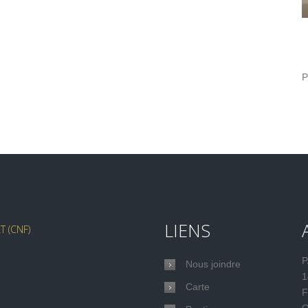
P
LIENS
 (CNF)
P
Nous joindre
1
Carte
F
Q