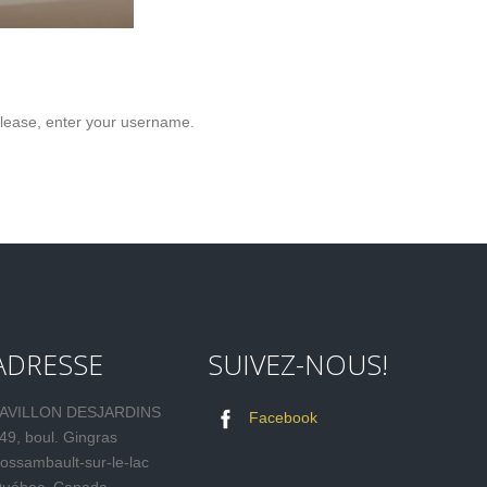
lease, enter your username.
ADRESSE
SUIVEZ-NOUS!
AVILLON DESJARDINS
Facebook
49, boul. Gingras
ossambault-sur-le-lac
uébec, Canada