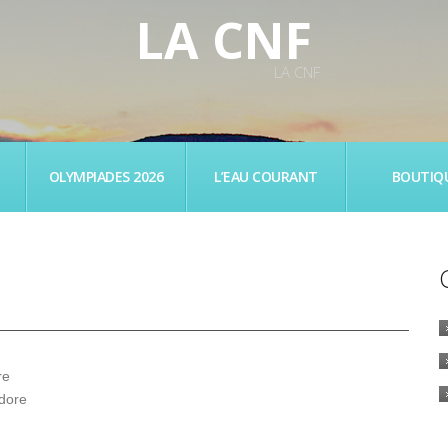
LA CNF
LA CNF
OLYMPIADES 2026
L’EAU COURANT
BOUTIQ
re
dore