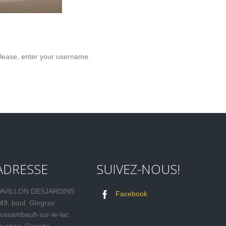
lease, enter your username.
ADRESSE
SUIVEZ-NOUS!
AVILLON DESJARDINS
Facebook
49, boul. Gingras
ossambault-sur-le-lac
uébec, Canada