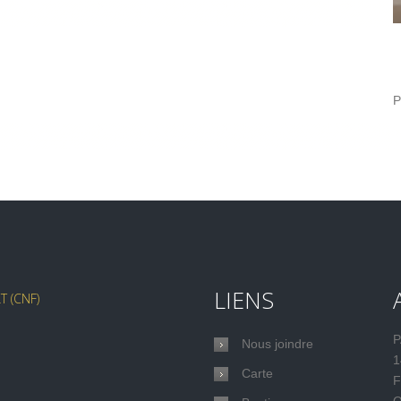
P
LIENS
 (CNF)
P
Nous joindre
1
Carte
F
Q