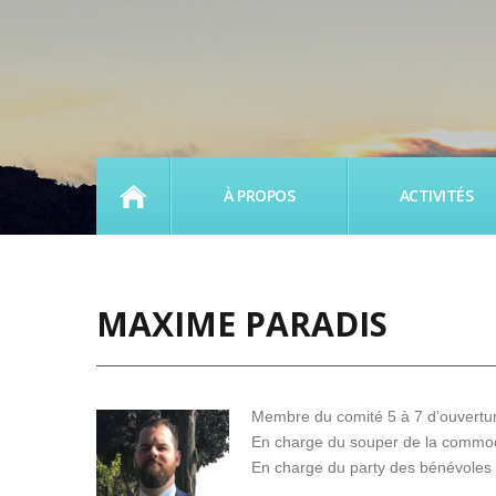
ACCUEIL
À PROPOS
ACTIVITÉS
MAXIME PARADIS
Membre du comité 5 à 7 d’ouvertu
En charge du souper de la commo
En charge du party des bénévoles