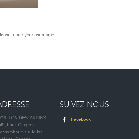
lease, enter your username.
ADRESSE
SUIVEZ-NOUS!
AVILLON DESJARDINS
Facebook
49, boul. Gingras
ossambault-sur-le-lac
uébec, Canada