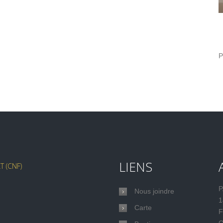
P
LIENS
 (CNF)
P
Nous joindre
1
Carte
F
Q