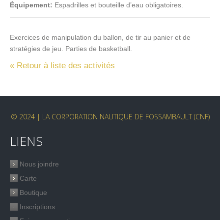
Équipement:
Espadrilles et bouteille d’eau obligatoires.
Exercices de manipulation du ballon, de tir au panier et de
stratégies de jeu. Parties de basketball.
« Retour à liste des activités
© 2024 | LA CORPORATION NAUTIQUE DE FOSSAMBAULT (CNF)
LIENS
Nous joindre
Carte
Boutique
Inscriptions