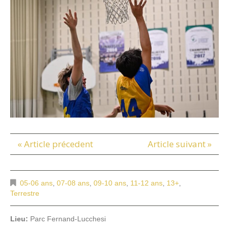
« Article précedent
Article suivant »
05-06 ans
,
07-08 ans
,
09-10 ans
,
11-12 ans
,
13+
,
Terrestre
Lieu:
Parc Fernand-Lucchesi