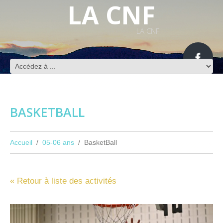
LA CNF
LA CNF
BASKETBALL
Accueil
05-06 ans
BasketBall
« Retour à liste des activités