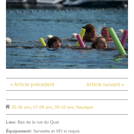
« Article précedent
Article suivant »
05-06 ans
,
07-08 ans
,
09-10 ans
,
Nautique
Lieu:
Bas de la rue du Quai
Équipement:
Serviette et VFI si requis.